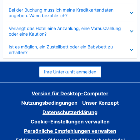
Verkleinert
Bei der Buchung muss ich meine Kreditkartendaten
angeben. Wann bezahle ich?
Verkleinert
Verlangt das Hotel eine Anzahlung, eine Vorauszahlung
oder eine Kaution?
Verkleinert
Ist es möglich, ein Zustellbett oder ein Babybett zu
erhalten?
Ihre Unterkunft anmelden
Version für Desktop-Computer
Nutzungsbedingungen
Unser Konzept
Datenschutzerklärung
Cookie-Einstellungen verwalten
Persönliche Empfehlungen verwalten