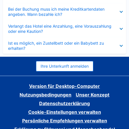
Verkleinert
Bei der Buchung muss ich meine Kreditkartendaten
angeben. Wann bezahle ich?
Verkleinert
Verlangt das Hotel eine Anzahlung, eine Vorauszahlung
oder eine Kaution?
Verkleinert
Ist es möglich, ein Zustellbett oder ein Babybett zu
erhalten?
Ihre Unterkunft anmelden
Version für Desktop-Computer
Nutzungsbedingungen
Unser Konzept
Datenschutzerklärung
Cookie-Einstellungen verwalten
Persönliche Empfehlungen verwalten