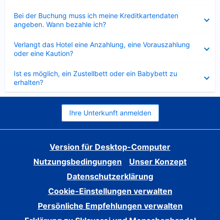
Verkleinert
Bei der Buchung muss ich meine Kreditkartendaten
angeben. Wann bezahle ich?
Verkleinert
Verlangt das Hotel eine Anzahlung, eine Vorauszahlung
oder eine Kaution?
Verkleinert
Ist es möglich, ein Zustellbett oder ein Babybett zu
erhalten?
Ihre Unterkunft anmelden
Version für Desktop-Computer
Nutzungsbedingungen
Unser Konzept
Datenschutzerklärung
Cookie-Einstellungen verwalten
Persönliche Empfehlungen verwalten