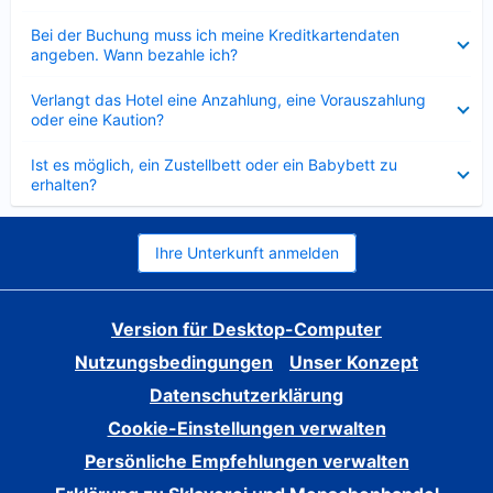
Verkleinert
Bei der Buchung muss ich meine Kreditkartendaten
angeben. Wann bezahle ich?
Verkleinert
Verlangt das Hotel eine Anzahlung, eine Vorauszahlung
oder eine Kaution?
Verkleinert
Ist es möglich, ein Zustellbett oder ein Babybett zu
erhalten?
Ihre Unterkunft anmelden
Version für Desktop-Computer
Nutzungsbedingungen
Unser Konzept
Datenschutzerklärung
Cookie-Einstellungen verwalten
Persönliche Empfehlungen verwalten