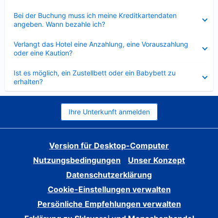
Verkleinert
Bei der Buchung muss ich meine Kreditkartendaten
angeben. Wann bezahle ich?
Verkleinert
Verlangt das Hotel eine Anzahlung, eine Vorauszahlung
oder eine Kaution?
Verkleinert
Ist es möglich, ein Zustellbett oder ein Babybett zu
erhalten?
Ihre Unterkunft anmelden
Version für Desktop-Computer
Nutzungsbedingungen
Unser Konzept
Datenschutzerklärung
Cookie-Einstellungen verwalten
Persönliche Empfehlungen verwalten