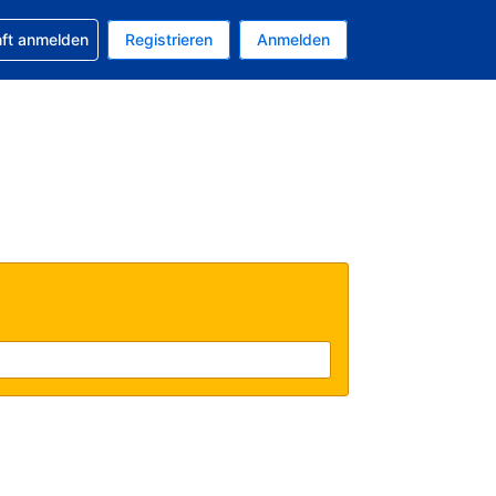
 Buchung erhalten
nft anmelden
Registrieren
Anmelden
uelle Währung ist US-Dollar
Ihre aktuelle Sprache ist Deutsch