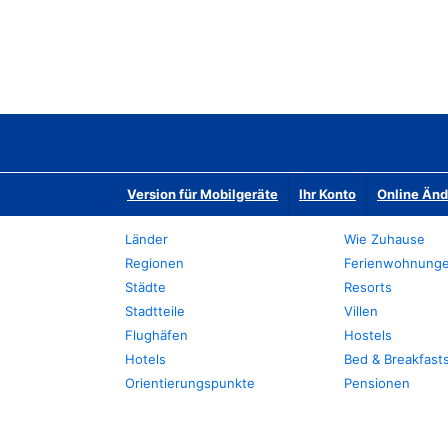
Version für Mobilgeräte
Ihr Konto
Online Än
Länder
Wie Zuhause
Regionen
Ferienwohnung
Städte
Resorts
Stadtteile
Villen
Flughäfen
Hostels
Hotels
Bed & Breakfast
Orientierungspunkte
Pensionen