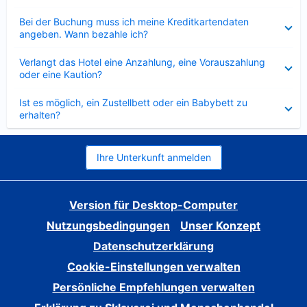
Verkleinert
Bei der Buchung muss ich meine Kreditkartendaten
angeben. Wann bezahle ich?
Verkleinert
Verlangt das Hotel eine Anzahlung, eine Vorauszahlung
oder eine Kaution?
Verkleinert
Ist es möglich, ein Zustellbett oder ein Babybett zu
erhalten?
Ihre Unterkunft anmelden
Version für Desktop-Computer
Nutzungsbedingungen
Unser Konzept
Datenschutzerklärung
Cookie-Einstellungen verwalten
Persönliche Empfehlungen verwalten