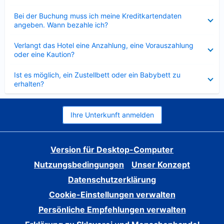
Verkleinert
Bei der Buchung muss ich meine Kreditkartendaten
angeben. Wann bezahle ich?
Verkleinert
Verlangt das Hotel eine Anzahlung, eine Vorauszahlung
oder eine Kaution?
Verkleinert
Ist es möglich, ein Zustellbett oder ein Babybett zu
erhalten?
Ihre Unterkunft anmelden
Version für Desktop-Computer
Nutzungsbedingungen
Unser Konzept
Datenschutzerklärung
Cookie-Einstellungen verwalten
Persönliche Empfehlungen verwalten