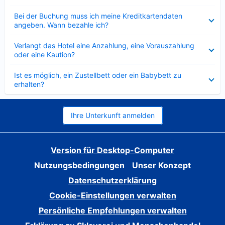
Verkleinert
Bei der Buchung muss ich meine Kreditkartendaten
angeben. Wann bezahle ich?
Verkleinert
Verlangt das Hotel eine Anzahlung, eine Vorauszahlung
oder eine Kaution?
Verkleinert
Ist es möglich, ein Zustellbett oder ein Babybett zu
erhalten?
Ihre Unterkunft anmelden
Version für Desktop-Computer
Nutzungsbedingungen
Unser Konzept
Datenschutzerklärung
Cookie-Einstellungen verwalten
Persönliche Empfehlungen verwalten