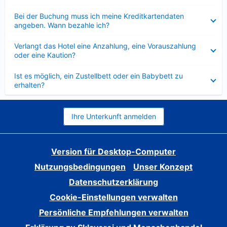
Verkleinert
Bei der Buchung muss ich meine Kreditkartendaten
angeben. Wann bezahle ich?
Verkleinert
Verlangt das Hotel eine Anzahlung, eine Vorauszahlung
oder eine Kaution?
Verkleinert
Ist es möglich, ein Zustellbett oder ein Babybett zu
erhalten?
Ihre Unterkunft anmelden
Version für Desktop-Computer
Nutzungsbedingungen
Unser Konzept
Datenschutzerklärung
Cookie-Einstellungen verwalten
Persönliche Empfehlungen verwalten