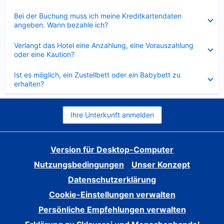
Verkleinert
Bei der Buchung muss ich meine Kreditkartendaten
angeben. Wann bezahle ich?
Verkleinert
Verlangt das Hotel eine Anzahlung, eine Vorauszahlung
oder eine Kaution?
Verkleinert
Ist es möglich, ein Zustellbett oder ein Babybett zu
erhalten?
Ihre Unterkunft anmelden
Version für Desktop-Computer
Nutzungsbedingungen
Unser Konzept
Datenschutzerklärung
Cookie-Einstellungen verwalten
Persönliche Empfehlungen verwalten