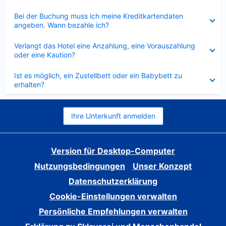
Verkleinert
Bei der Buchung muss ich meine Kreditkartendaten
angeben. Wann bezahle ich?
Verkleinert
Verlangt das Hotel eine Anzahlung, eine Vorauszahlung
oder eine Kaution?
Verkleinert
Ist es möglich, ein Zustellbett oder ein Babybett zu
erhalten?
Ihre Unterkunft anmelden
Version für Desktop-Computer
Nutzungsbedingungen
Unser Konzept
Datenschutzerklärung
Cookie-Einstellungen verwalten
Persönliche Empfehlungen verwalten