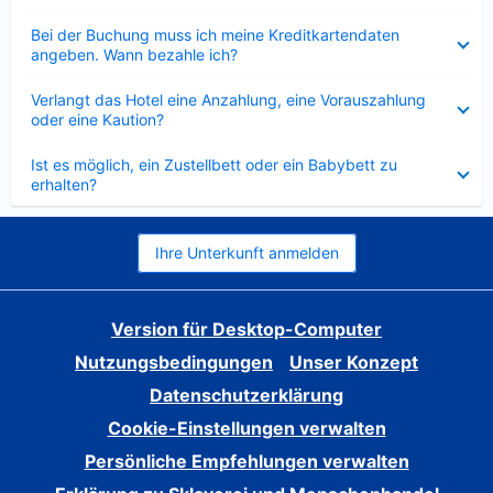
Verkleinert
Bei der Buchung muss ich meine Kreditkartendaten
angeben. Wann bezahle ich?
Verkleinert
Verlangt das Hotel eine Anzahlung, eine Vorauszahlung
oder eine Kaution?
Verkleinert
Ist es möglich, ein Zustellbett oder ein Babybett zu
erhalten?
Ihre Unterkunft anmelden
Version für Desktop-Computer
Nutzungsbedingungen
Unser Konzept
Datenschutzerklärung
Cookie-Einstellungen verwalten
Persönliche Empfehlungen verwalten