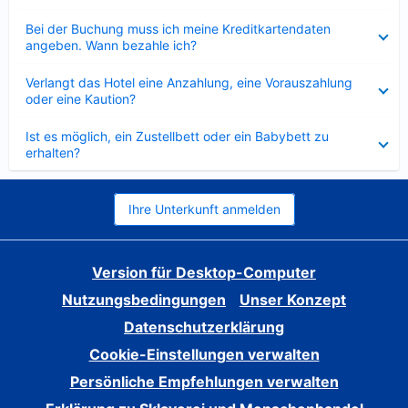
Verkleinert
Bei der Buchung muss ich meine Kreditkartendaten
angeben. Wann bezahle ich?
Verkleinert
Verlangt das Hotel eine Anzahlung, eine Vorauszahlung
oder eine Kaution?
Verkleinert
Ist es möglich, ein Zustellbett oder ein Babybett zu
erhalten?
Ihre Unterkunft anmelden
Version für Desktop-Computer
Nutzungsbedingungen
Unser Konzept
Datenschutzerklärung
Cookie-Einstellungen verwalten
Persönliche Empfehlungen verwalten