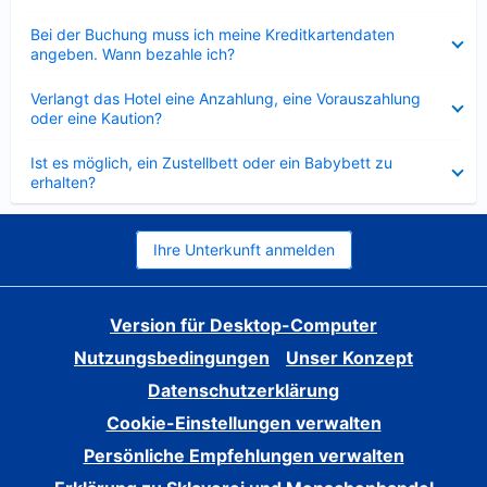
Verkleinert
Bei der Buchung muss ich meine Kreditkartendaten
angeben. Wann bezahle ich?
Verkleinert
Verlangt das Hotel eine Anzahlung, eine Vorauszahlung
oder eine Kaution?
Verkleinert
Ist es möglich, ein Zustellbett oder ein Babybett zu
erhalten?
Ihre Unterkunft anmelden
Version für Desktop-Computer
Nutzungsbedingungen
Unser Konzept
Datenschutzerklärung
Cookie-Einstellungen verwalten
Persönliche Empfehlungen verwalten