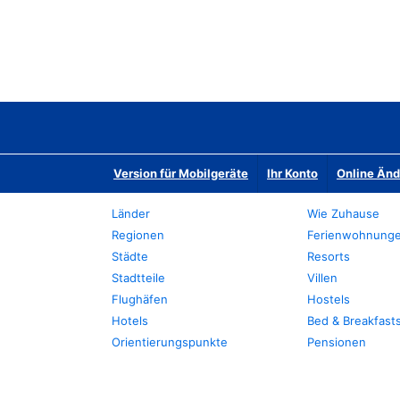
Version für Mobilgeräte
Ihr Konto
Online Än
Länder
Wie Zuhause
Regionen
Ferienwohnung
Städte
Resorts
Stadtteile
Villen
Flughäfen
Hostels
Hotels
Bed & Breakfast
Orientierungspunkte
Pensionen