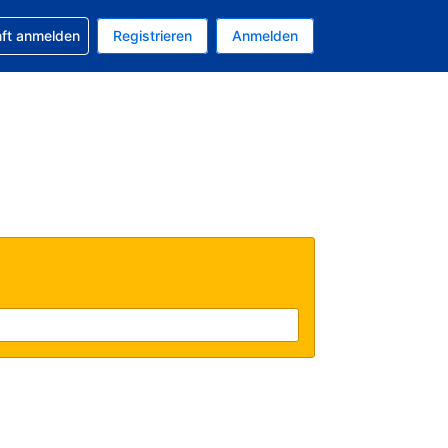
 Buchung erhalten
nft anmelden
Registrieren
Anmelden
uelle Währung ist US-Dollar
Ihre aktuelle Sprache ist Deutsch