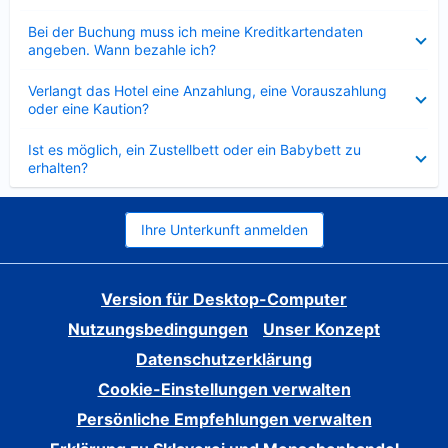
Verkleinert
Bei der Buchung muss ich meine Kreditkartendaten
angeben. Wann bezahle ich?
Verkleinert
Verlangt das Hotel eine Anzahlung, eine Vorauszahlung
oder eine Kaution?
Verkleinert
Ist es möglich, ein Zustellbett oder ein Babybett zu
erhalten?
Ihre Unterkunft anmelden
Version für Desktop-Computer
Nutzungsbedingungen
Unser Konzept
Datenschutzerklärung
Cookie-Einstellungen verwalten
Persönliche Empfehlungen verwalten