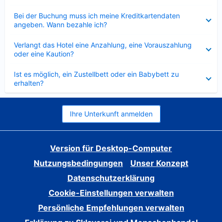
Verkleinert
Bei der Buchung muss ich meine Kreditkartendaten
angeben. Wann bezahle ich?
Verkleinert
Verlangt das Hotel eine Anzahlung, eine Vorauszahlung
oder eine Kaution?
Verkleinert
Ist es möglich, ein Zustellbett oder ein Babybett zu
erhalten?
Ihre Unterkunft anmelden
Version für Desktop-Computer
Nutzungsbedingungen
Unser Konzept
Datenschutzerklärung
Cookie-Einstellungen verwalten
Persönliche Empfehlungen verwalten