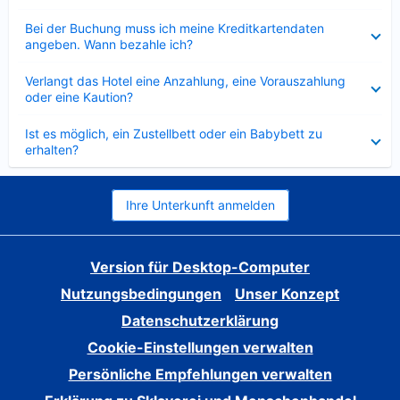
Verkleinert
Bei der Buchung muss ich meine Kreditkartendaten
angeben. Wann bezahle ich?
Verkleinert
Verlangt das Hotel eine Anzahlung, eine Vorauszahlung
oder eine Kaution?
Verkleinert
Ist es möglich, ein Zustellbett oder ein Babybett zu
erhalten?
Ihre Unterkunft anmelden
Version für Desktop-Computer
Nutzungsbedingungen
Unser Konzept
Datenschutzerklärung
Cookie-Einstellungen verwalten
Persönliche Empfehlungen verwalten