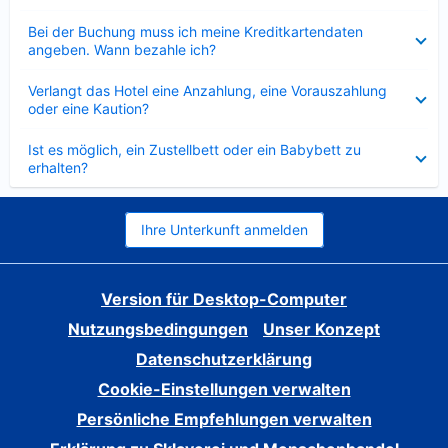
Verkleinert
Bei der Buchung muss ich meine Kreditkartendaten
angeben. Wann bezahle ich?
Verkleinert
Verlangt das Hotel eine Anzahlung, eine Vorauszahlung
oder eine Kaution?
Verkleinert
Ist es möglich, ein Zustellbett oder ein Babybett zu
erhalten?
Ihre Unterkunft anmelden
Version für Desktop-Computer
Nutzungsbedingungen
Unser Konzept
Datenschutzerklärung
Cookie-Einstellungen verwalten
Persönliche Empfehlungen verwalten