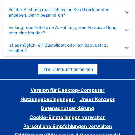
Verkleinert
Bei der Buchung muss ich meine Kreditkartendaten
angeben. Wann bezahle ich?
Verkleinert
Verlangt das Hotel eine Anzahlung, eine Vorauszahlung
oder eine Kaution?
Verkleinert
Ist es möglich, ein Zustellbett oder ein Babybett zu
erhalten?
Ihre Unterkunft anmelden
Version für Desktop-Computer
Nutzungsbedingungen
Unser Konzept
Datenschutzerklärung
Cookie-Einstellungen verwalten
Persönliche Empfehlungen verwalten