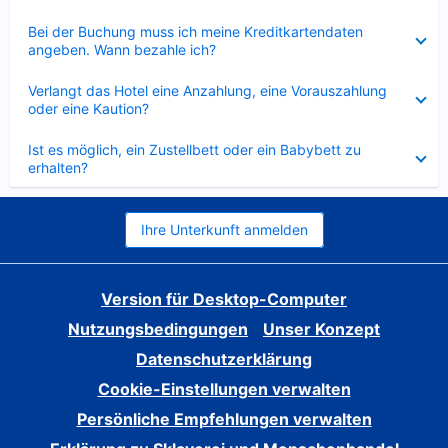
Verkleinert
Bei der Buchung muss ich meine Kreditkartendaten
angeben. Wann bezahle ich?
Verkleinert
Verlangt das Hotel eine Anzahlung, eine Vorauszahlung
oder eine Kaution?
Verkleinert
Ist es möglich, ein Zustellbett oder ein Babybett zu
erhalten?
Ihre Unterkunft anmelden
Version für Desktop-Computer
Nutzungsbedingungen
Unser Konzept
Datenschutzerklärung
Cookie-Einstellungen verwalten
Persönliche Empfehlungen verwalten