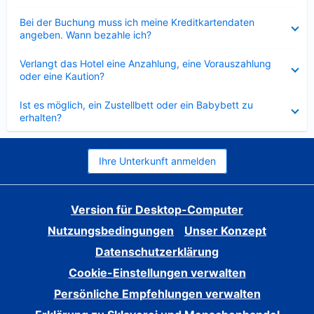
Verkleinert
Bei der Buchung muss ich meine Kreditkartendaten
angeben. Wann bezahle ich?
Verkleinert
Verlangt das Hotel eine Anzahlung, eine Vorauszahlung
oder eine Kaution?
Verkleinert
Ist es möglich, ein Zustellbett oder ein Babybett zu
erhalten?
Ihre Unterkunft anmelden
Version für Desktop-Computer
Nutzungsbedingungen
Unser Konzept
Datenschutzerklärung
Cookie-Einstellungen verwalten
Persönliche Empfehlungen verwalten