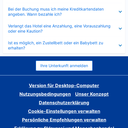
Verkleinert
Bei der Buchung muss ich meine Kreditkartendaten
angeben. Wann bezahle ich?
Verkleinert
Verlangt das Hotel eine Anzahlung, eine Vorauszahlung
oder eine Kaution?
Verkleinert
Ist es möglich, ein Zustellbett oder ein Babybett zu
erhalten?
Ihre Unterkunft anmelden
Version für Desktop-Computer
Nutzungsbedingungen
Unser Konzept
Datenschutzerklärung
Cookie-Einstellungen verwalten
Persönliche Empfehlungen verwalten