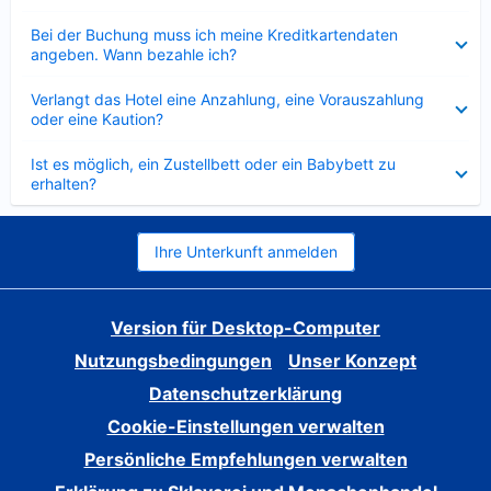
Verkleinert
Bei der Buchung muss ich meine Kreditkartendaten
angeben. Wann bezahle ich?
Verkleinert
Verlangt das Hotel eine Anzahlung, eine Vorauszahlung
oder eine Kaution?
Verkleinert
Ist es möglich, ein Zustellbett oder ein Babybett zu
erhalten?
Ihre Unterkunft anmelden
Version für Desktop-Computer
Nutzungsbedingungen
Unser Konzept
Datenschutzerklärung
Cookie-Einstellungen verwalten
Persönliche Empfehlungen verwalten