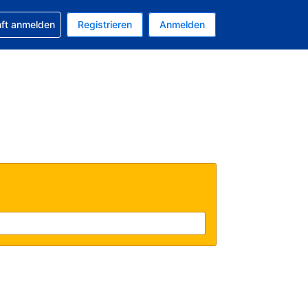
 Buchung erhalten
nft anmelden
Registrieren
Anmelden
tuelle Währung ist EUR
Ihre aktuelle Sprache ist Deutsch