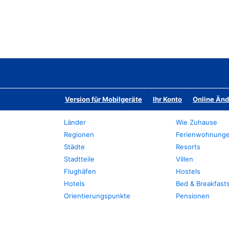
Version für Mobilgeräte
Ihr Konto
Online Än
Länder
Wie Zuhause
Regionen
Ferienwohnung
Städte
Resorts
Stadtteile
Villen
Flughäfen
Hostels
Hotels
Bed & Breakfast
Orientierungspunkte
Pensionen