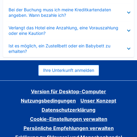
Verkleinert
Bei der Buchung muss ich meine Kreditkartendaten
angeben. Wann bezahle ich?
Verkleinert
Verlangt das Hotel eine Anzahlung, eine Vorauszahlung
oder eine Kaution?
Verkleinert
Ist es möglich, ein Zustellbett oder ein Babybett zu
erhalten?
Ihre Unterkunft anmelden
Version für Desktop-Computer
Nutzungsbedingungen
Unser Konzept
Datenschutzerklärung
Cookie-Einstellungen verwalten
Persönliche Empfehlungen verwalten