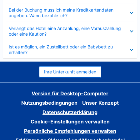
Verkleinert
Bei der Buchung muss ich meine Kreditkartendaten
angeben. Wann bezahle ich?
Verkleinert
Verlangt das Hotel eine Anzahlung, eine Vorauszahlung
oder eine Kaution?
Verkleinert
Ist es möglich, ein Zustellbett oder ein Babybett zu
erhalten?
Ihre Unterkunft anmelden
Version für Desktop-Computer
Nutzungsbedingungen
Unser Konzept
Datenschutzerklärung
Cookie-Einstellungen verwalten
Persönliche Empfehlungen verwalten