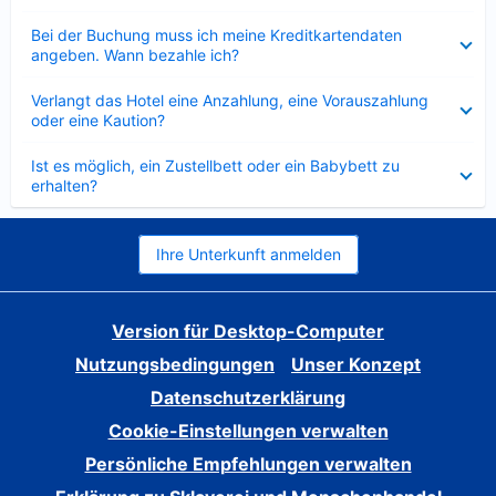
Verkleinert
Bei der Buchung muss ich meine Kreditkartendaten
angeben. Wann bezahle ich?
Verkleinert
Verlangt das Hotel eine Anzahlung, eine Vorauszahlung
oder eine Kaution?
Verkleinert
Ist es möglich, ein Zustellbett oder ein Babybett zu
erhalten?
Ihre Unterkunft anmelden
Version für Desktop-Computer
Nutzungsbedingungen
Unser Konzept
Datenschutzerklärung
Cookie-Einstellungen verwalten
Persönliche Empfehlungen verwalten