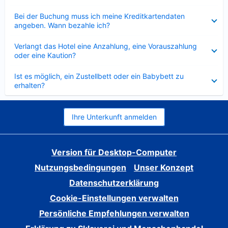
Verkleinert
Bei der Buchung muss ich meine Kreditkartendaten
angeben. Wann bezahle ich?
Verkleinert
Verlangt das Hotel eine Anzahlung, eine Vorauszahlung
oder eine Kaution?
Verkleinert
Ist es möglich, ein Zustellbett oder ein Babybett zu
erhalten?
Ihre Unterkunft anmelden
Version für Desktop-Computer
Nutzungsbedingungen
Unser Konzept
Datenschutzerklärung
Cookie-Einstellungen verwalten
Persönliche Empfehlungen verwalten