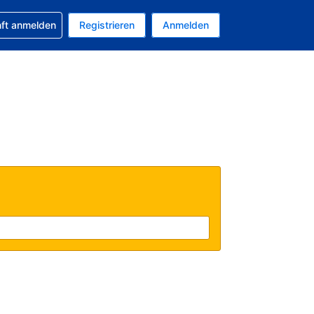
 Buchung erhalten
nft anmelden
Registrieren
Anmelden
tuelle Währung ist EUR
Ihre aktuelle Sprache ist Deutsch