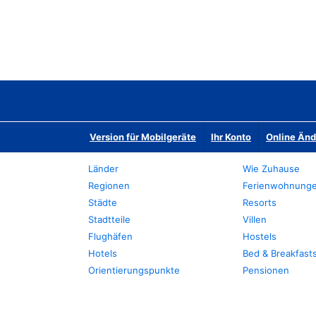
Version für Mobilgeräte
Ihr Konto
Online Än
Länder
Wie Zuhause
Regionen
Ferienwohnung
Städte
Resorts
Stadtteile
Villen
Flughäfen
Hostels
Hotels
Bed & Breakfast
Orientierungspunkte
Pensionen