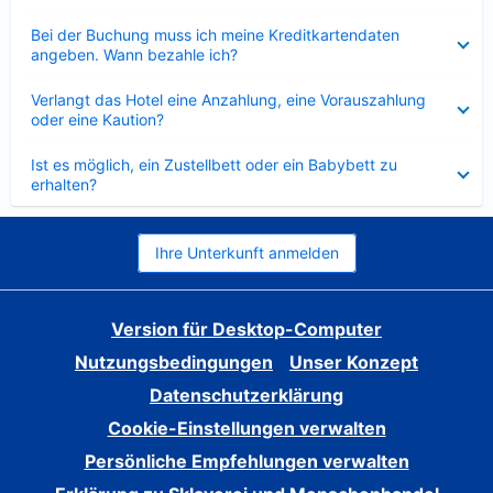
Verkleinert
Bei der Buchung muss ich meine Kreditkartendaten
angeben. Wann bezahle ich?
Verkleinert
Verlangt das Hotel eine Anzahlung, eine Vorauszahlung
oder eine Kaution?
Verkleinert
Ist es möglich, ein Zustellbett oder ein Babybett zu
erhalten?
Ihre Unterkunft anmelden
Version für Desktop-Computer
Nutzungsbedingungen
Unser Konzept
Datenschutzerklärung
Cookie-Einstellungen verwalten
Persönliche Empfehlungen verwalten