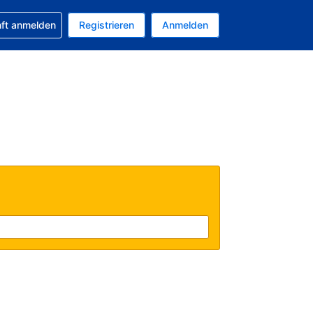
 Buchung erhalten
nft anmelden
Registrieren
Anmelden
tuelle Währung ist EUR
Ihre aktuelle Sprache ist Deutsch