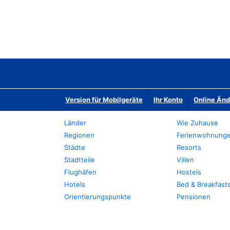
Version für Mobilgeräte
Ihr Konto
Online Än
Länder
Wie Zuhause
Regionen
Ferienwohnung
Städte
Resorts
Stadtteile
Villen
Flughäfen
Hostels
Hotels
Bed & Breakfast
Orientierungspunkte
Pensionen