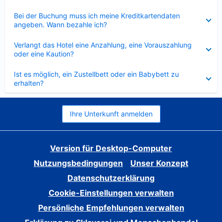
Verkleinert
Bei der Buchung muss ich meine Kreditkartendaten
angeben. Wann bezahle ich?
Verkleinert
Verlangt das Hotel eine Anzahlung, eine Vorauszahlung
oder eine Kaution?
Verkleinert
Ist es möglich, ein Zustellbett oder ein Babybett zu
erhalten?
Ihre Unterkunft anmelden
Version für Desktop-Computer
Nutzungsbedingungen
Unser Konzept
Datenschutzerklärung
Cookie-Einstellungen verwalten
Persönliche Empfehlungen verwalten