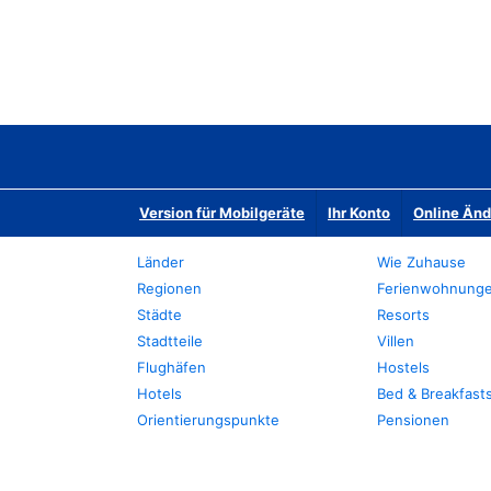
Version für Mobilgeräte
Ihr Konto
Online Än
Länder
Wie Zuhause
Regionen
Ferienwohnung
Städte
Resorts
Stadtteile
Villen
Flughäfen
Hostels
Hotels
Bed & Breakfast
Orientierungspunkte
Pensionen