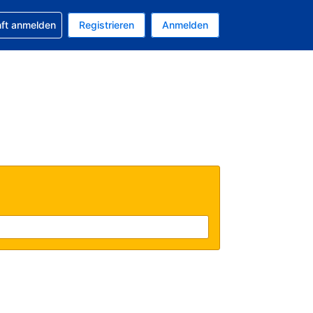
 Buchung erhalten
nft anmelden
Registrieren
Anmelden
uelle Währung ist US-Dollar
Ihre aktuelle Sprache ist Deutsch