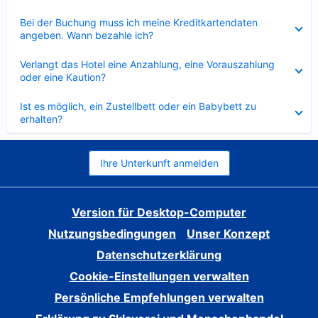
Verkleinert
Bei der Buchung muss ich meine Kreditkartendaten
angeben. Wann bezahle ich?
Verkleinert
Verlangt das Hotel eine Anzahlung, eine Vorauszahlung
oder eine Kaution?
Verkleinert
Ist es möglich, ein Zustellbett oder ein Babybett zu
erhalten?
Ihre Unterkunft anmelden
Version für Desktop-Computer
Nutzungsbedingungen
Unser Konzept
Datenschutzerklärung
Cookie-Einstellungen verwalten
Persönliche Empfehlungen verwalten