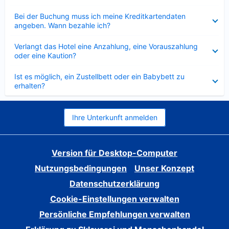
Verkleinert
Bei der Buchung muss ich meine Kreditkartendaten
angeben. Wann bezahle ich?
Verkleinert
Verlangt das Hotel eine Anzahlung, eine Vorauszahlung
oder eine Kaution?
Verkleinert
Ist es möglich, ein Zustellbett oder ein Babybett zu
erhalten?
Ihre Unterkunft anmelden
Version für Desktop-Computer
Nutzungsbedingungen
Unser Konzept
Datenschutzerklärung
Cookie-Einstellungen verwalten
Persönliche Empfehlungen verwalten