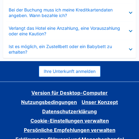
Verkleinert
Bei der Buchung muss ich meine Kreditkartendaten
angeben. Wann bezahle ich?
Verkleinert
Verlangt das Hotel eine Anzahlung, eine Vorauszahlung
oder eine Kaution?
Verkleinert
Ist es möglich, ein Zustellbett oder ein Babybett zu
erhalten?
Ihre Unterkunft anmelden
Version für Desktop-Computer
Nutzungsbedingungen
Unser Konzept
Datenschutzerklärung
Cookie-Einstellungen verwalten
Persönliche Empfehlungen verwalten