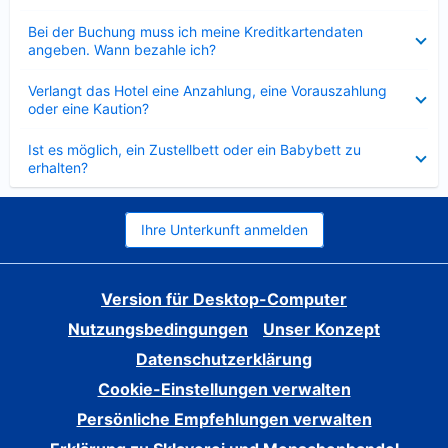
Verkleinert
Bei der Buchung muss ich meine Kreditkartendaten
angeben. Wann bezahle ich?
Verkleinert
Verlangt das Hotel eine Anzahlung, eine Vorauszahlung
oder eine Kaution?
Verkleinert
Ist es möglich, ein Zustellbett oder ein Babybett zu
erhalten?
Ihre Unterkunft anmelden
Version für Desktop-Computer
Nutzungsbedingungen
Unser Konzept
Datenschutzerklärung
Cookie-Einstellungen verwalten
Persönliche Empfehlungen verwalten