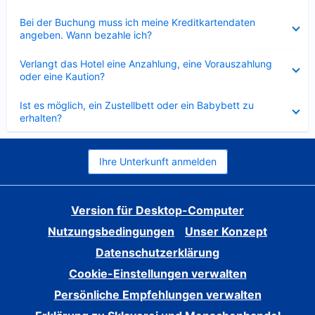
Verkleinert
Bei der Buchung muss ich meine Kreditkartendaten
angeben. Wann bezahle ich?
Verkleinert
Verlangt das Hotel eine Anzahlung, eine Vorauszahlung
oder eine Kaution?
Verkleinert
Ist es möglich, ein Zustellbett oder ein Babybett zu
erhalten?
Ihre Unterkunft anmelden
Version für Desktop-Computer
Nutzungsbedingungen
Unser Konzept
Datenschutzerklärung
Cookie-Einstellungen verwalten
Persönliche Empfehlungen verwalten