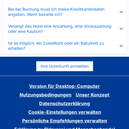
Verkleinert
Bei der Buchung muss ich meine Kreditkartendaten
angeben. Wann bezahle ich?
Verkleinert
Verlangt das Hotel eine Anzahlung, eine Vorauszahlung
oder eine Kaution?
Verkleinert
Ist es möglich, ein Zustellbett oder ein Babybett zu
erhalten?
Ihre Unterkunft anmelden
Version für Desktop-Computer
Nutzungsbedingungen
Unser Konzept
Datenschutzerklärung
Cookie-Einstellungen verwalten
Persönliche Empfehlungen verwalten