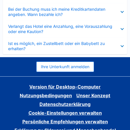
Verkleinert
Bei der Buchung muss ich meine Kreditkartendaten
angeben. Wann bezahle ich?
Verkleinert
Verlangt das Hotel eine Anzahlung, eine Vorauszahlung
oder eine Kaution?
Verkleinert
Ist es möglich, ein Zustellbett oder ein Babybett zu
erhalten?
Ihre Unterkunft anmelden
Version für Desktop-Computer
Nutzungsbedingungen
Unser Konzept
Datenschutzerklärung
Cookie-Einstellungen verwalten
Persönliche Empfehlungen verwalten