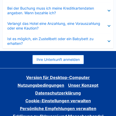
Verkleinert
Bei der Buchung muss ich meine Kreditkartendaten
angeben. Wann bezahle ich?
Verkleinert
Verlangt das Hotel eine Anzahlung, eine Vorauszahlung
oder eine Kaution?
Verkleinert
Ist es möglich, ein Zustellbett oder ein Babybett zu
erhalten?
Ihre Unterkunft anmelden
Version für Desktop-Computer
Nutzungsbedingungen
Unser Konzept
Datenschutzerklärung
Cookie-Einstellungen verwalten
Persönliche Empfehlungen verwalten