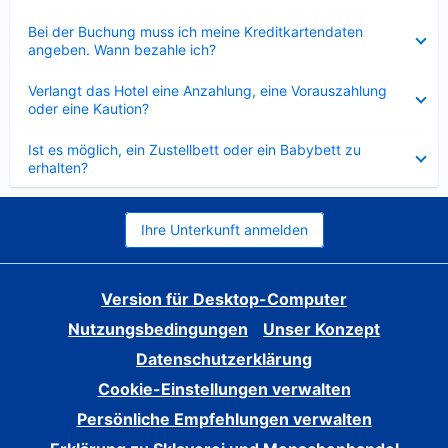
Verkleinert
Bei der Buchung muss ich meine Kreditkartendaten
angeben. Wann bezahle ich?
Verkleinert
Verlangt das Hotel eine Anzahlung, eine Vorauszahlung
oder eine Kaution?
Verkleinert
Ist es möglich, ein Zustellbett oder ein Babybett zu
erhalten?
Ihre Unterkunft anmelden
Version für Desktop-Computer
Nutzungsbedingungen
Unser Konzept
Datenschutzerklärung
Cookie-Einstellungen verwalten
Persönliche Empfehlungen verwalten