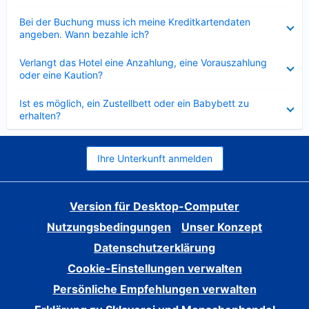
Verkleinert
Bei der Buchung muss ich meine Kreditkartendaten
angeben. Wann bezahle ich?
Verkleinert
Verlangt das Hotel eine Anzahlung, eine Vorauszahlung
oder eine Kaution?
Verkleinert
Ist es möglich, ein Zustellbett oder ein Babybett zu
erhalten?
Ihre Unterkunft anmelden
Version für Desktop-Computer
Nutzungsbedingungen
Unser Konzept
Datenschutzerklärung
Cookie-Einstellungen verwalten
Persönliche Empfehlungen verwalten