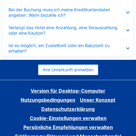
Verkleinert
Bei der Buchung muss ich meine Kreditkartendaten
angeben. Wann bezahle ich?
Verkleinert
Verlangt das Hotel eine Anzahlung, eine Vorauszahlung
oder eine Kaution?
Verkleinert
Ist es möglich, ein Zustellbett oder ein Babybett zu
erhalten?
Ihre Unterkunft anmelden
Version für Desktop-Computer
Nutzungsbedingungen
Unser Konzept
Datenschutzerklärung
Cookie-Einstellungen verwalten
Persönliche Empfehlungen verwalten