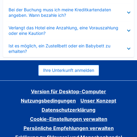
Verkleinert
Bei der Buchung muss ich meine Kreditkartendaten
angeben. Wann bezahle ich?
Verkleinert
Verlangt das Hotel eine Anzahlung, eine Vorauszahlung
oder eine Kaution?
Verkleinert
Ist es möglich, ein Zustellbett oder ein Babybett zu
erhalten?
Ihre Unterkunft anmelden
Version für Desktop-Computer
Nutzungsbedingungen
Unser Konzept
Datenschutzerklärung
Cookie-Einstellungen verwalten
Persönliche Empfehlungen verwalten