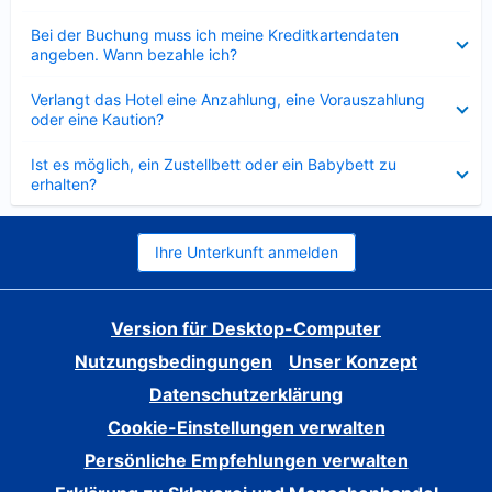
Verkleinert
Bei der Buchung muss ich meine Kreditkartendaten
angeben. Wann bezahle ich?
Verkleinert
Verlangt das Hotel eine Anzahlung, eine Vorauszahlung
oder eine Kaution?
Verkleinert
Ist es möglich, ein Zustellbett oder ein Babybett zu
erhalten?
Ihre Unterkunft anmelden
Version für Desktop-Computer
Nutzungsbedingungen
Unser Konzept
Datenschutzerklärung
Cookie-Einstellungen verwalten
Persönliche Empfehlungen verwalten