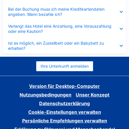
Verkleinert
Bei der Buchung muss ich meine Kreditkartendaten
angeben. Wann bezahle ich?
Verkleinert
Verlangt das Hotel eine Anzahlung, eine Vorauszahlung
oder eine Kaution?
Verkleinert
Ist es möglich, ein Zustellbett oder ein Babybett zu
erhalten?
Ihre Unterkunft anmelden
Version für Desktop-Computer
Nutzungsbedingungen
Unser Konzept
Datenschutzerklärung
Cookie-Einstellungen verwalten
Persönliche Empfehlungen verwalten