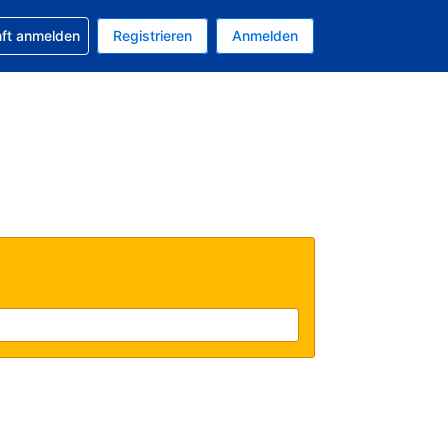
 Buchung erhalten
nft anmelden
Registrieren
Anmelden
tuelle Währung ist EUR
Ihre aktuelle Sprache ist Deutsch