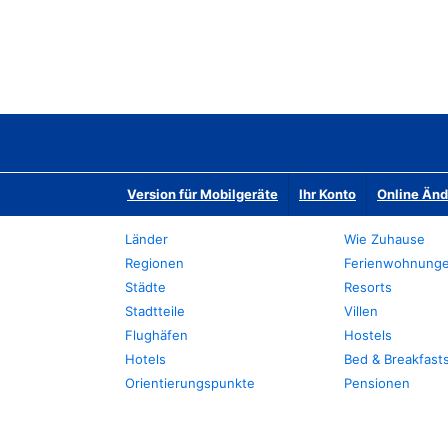
Version für Mobilgeräte
Ihr Konto
Online Än
Länder
Wie Zuhause
Regionen
Ferienwohnung
Städte
Resorts
Stadtteile
Villen
Flughäfen
Hostels
Hotels
Bed & Breakfast
Orientierungspunkte
Pensionen